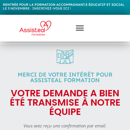
RENTRÉE POUR LA FORMATION ACCOMPAGNANT.E ÉDUCATIF ET SOCIAL
LE 3 NOVEMBRE :
I
N
S
C
R
I
V
E
Z
-
V
O
U
S
I
C
I
!
MERCI DE VOTRE INTÉRÊT POUR
ASSISTEAL FORMATION
VOTRE DEMANDE A BIEN
ÉTÉ TRANSMISE À NOTRE
ÉQUIPE
Vous avez reçu une confirmation par email.