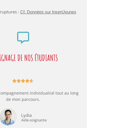
uptures :
Cf. Données sur InsertJeunes
IGNAGE DE NOS ÉTUDIANTS





accompagnement individualisé tout au long
de mon parcours.
Lydia
Aide-soignante