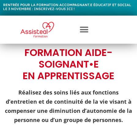
RENTRÉE POUR LA FORMATION ACCOMPAGNANT.E ÉDUCATIF ET SOCIAL
LE 3 NOVEMBRE :
I
N
S
C
R
I
V
E
Z
-
V
O
U
S
I
C
I
!
FORMATION AIDE-
SOIGNANT•E
EN APPRENTISSAGE
Réalisez des soins liés aux fonctions
d’entretien et de continuité de la vie visant à
compenser une diminution d’autonomie de la
personne ou d’un groupe de personnes.