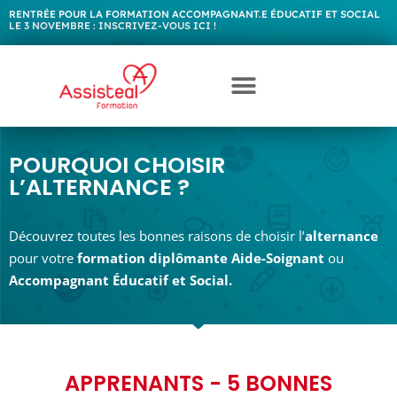
RENTRÉE POUR LA FORMATION ACCOMPAGNANT.E ÉDUCATIF ET SOCIAL
LE 3 NOVEMBRE :
I
N
S
C
R
I
V
E
Z
-
V
O
U
S
I
C
I
!
POURQUOI CHOISIR
L’ALTERNANCE ?
Découvrez toutes les bonnes raisons de choisir l’
alternance
pour votre
formation diplômante Aide-Soignant
ou
Accompagnant Éducatif et Social.
APPRENANTS - 5 BONNES