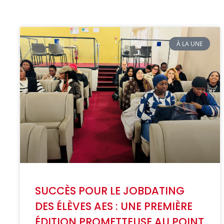
À LA UNE
SUCCÈS POUR LE JOBDATING
DES ÉLÈVES AES : UNE PREMIÈRE
ÉDITION PROMETTEUSE AU POINT