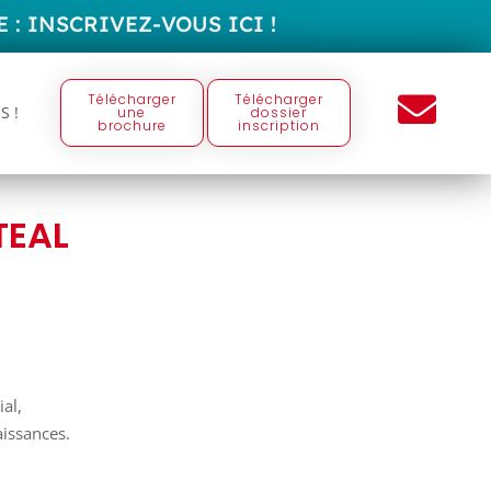
 :
I
N
S
C
R
I
V
E
Z
-
V
O
U
S
I
C
I
!
Télécharger
Télécharger
S !
une
dossier
brochure
inscription
TEAL
ial,
aissances.