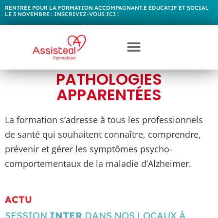
RENTRÉE POUR LA FORMATION ACCOMPAGNANT.E ÉDUCATIF ET SOCIAL
LE 3 NOVEMBRE :
I
N
S
C
R
I
V
E
Z
-
V
O
U
S
I
C
I
!
FORMATION CONTINUE
MALADIE D’ALZHEIMER ET
PATHOLOGIES
APPARENTÉES
La formation s’adresse à tous les professionnels
de santé qui souhaitent connaître, comprendre,
prévenir et gérer les symptômes psycho-
comportementaux de la maladie d’Alzheimer.
ACTU
SESSION
INTER
DANS NOS LOCAUX À