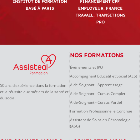
INSTITUT DE FORMATION
FINANCEMENT CPF,
BASÉ À PARIS
EMPLOYEUR, FRANCE
TRAVAIL, TRANSITIONS
PRO
NOS FORMATIONS
Évènements et JPO
Accompagnant Éducatif et Social (AES)
Aide-Soignant - Apprentissage
50 ans d’expérience dans la formation
et la réussite aux métiers de la santé et
Aide-Soignant - Cursus Complet
du social.
Aide-Soignant - Cursus Partiel
Formation Professionnelle Continue
Assistant de Soins en Gérontologie
(ASG)