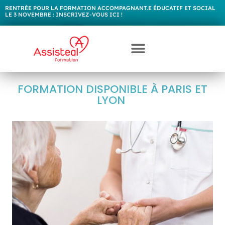
RENTRÉE POUR LA FORMATION ACCOMPAGNANT.E ÉDUCATIF ET SOCIAL
LE 3 NOVEMBRE :
I
N
S
C
R
I
V
E
Z
-
V
O
U
S
I
C
I
!
LA DOULEUR DE LA
PERSONNE ÂGÉE
FORMATION DISPONIBLE À PARIS ET
LYON