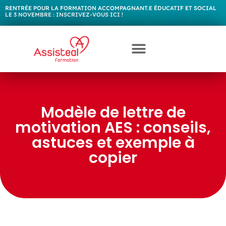
RENTRÉE POUR LA FORMATION ACCOMPAGNANT.E ÉDUCATIF ET SOCIAL
LE 3 NOVEMBRE :
I
N
S
C
R
I
V
E
Z
-
V
O
U
S
I
C
I
!
Modèle de lettre de
motivation AES : conseils,
astuces et exemple à
copier