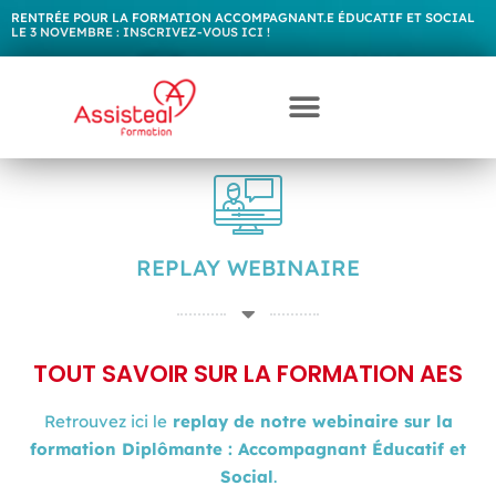
RENTRÉE POUR LA FORMATION ACCOMPAGNANT.E ÉDUCATIF ET SOCIAL
LE 3 NOVEMBRE :
I
N
S
C
R
I
V
E
Z
-
V
O
U
S
I
C
I
!
REPLAY WEBINAIRE
TOUT SAVOIR SUR LA FORMATION AES
Retrouvez ici le
replay de notre webinaire sur la
formation Diplômante : Accompagnant Éducatif et
Social
.