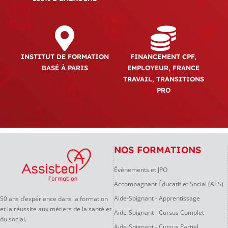
INSTITUT DE FORMATION
FINANCEMENT CPF,
BASÉ À PARIS
EMPLOYEUR, FRANCE
TRAVAIL, TRANSITIONS
PRO
NOS FORMATIONS
Évènements et JPO
Accompagnant Éducatif et Social (AES)
Aide-Soignant - Apprentissage
50 ans d’expérience dans la formation
et la réussite aux métiers de la santé et
Aide-Soignant - Cursus Complet
du social.
Aide-Soignant - Cursus Partiel