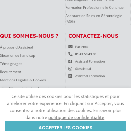
Formation Professionnelle Continue
Assistant de Soins en Gérontologie
(ASG)
QUI SOMMES-NOUS ?
CONTACTEZ-NOUS
À propos d'Assisteal
Par email
01 43 58 43 00
Situation de handicap
Assisteal Formation
Témoignages
@Assisteal
Recrutement
Assisteal Formation
Mentions Légales & Cookies
Conditions générales de vente
Ce site utilise des cookies pour les statistiques et pour
Règlement Intérieur
améliorer votre expérience. En cliquant sur Accepter, vous
consentez à notre utilisation des cookies. En savoir plus
dans notre
politique de confidentialité
.
Assisteal Formation est une société par actions simplifiée au capital de 10
000€ – Siège social, 24 Rue Stephenson, 75018 Paris, enregistré au RCS de
ACCEPTER LES COOKIES