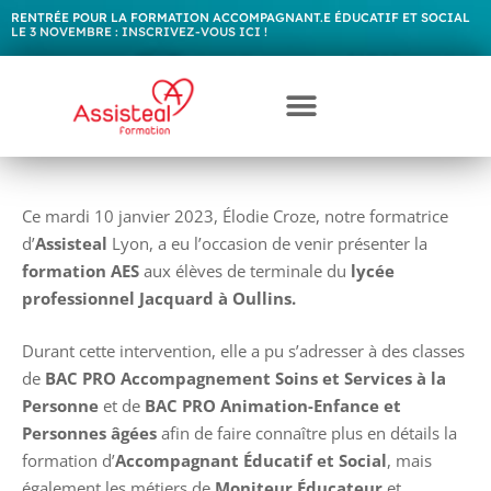
RENTRÉE POUR LA FORMATION ACCOMPAGNANT.E ÉDUCATIF ET SOCIAL
LE 3 NOVEMBRE :
I
N
S
C
R
I
V
E
Z
-
V
O
U
S
I
C
I
!
Ce mardi 10 janvier 2023, Élodie Croze, notre formatrice
d’
Assisteal
Lyon, a eu l’occasion de venir présenter la
formation
AES
aux élèves de terminale du
lycée
professionnel Jacquard à Oullins.
Durant cette intervention, elle a pu s’adresser à des classes
de
BAC PRO Accompagnement Soins et Services à la
Personne
et de
BAC PRO Animation-Enfance et
Personnes âgées
afin de faire connaître plus en détails la
formation d’
Accompagnant Éducatif et Social
, mais
également les métiers de
Moniteur Éducateur
et