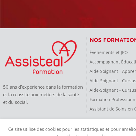
NOS FORMATIO
Évènements et JPO
Accompagnant Éducatif 
Aide-Soignant - Appre
Aide-Soignant - Cursu
50 ans d’expérience dans la formation
Aide-Soignant - Cursus
et la réussite aux métiers de la santé
Formation Professionn
et du social.
Assistant de Soins en 
Assisteal Formation est une société par actions simplifiée au capital de 10 000€ – 
Ce site utilise des cookies pour les statistiques et pour amél