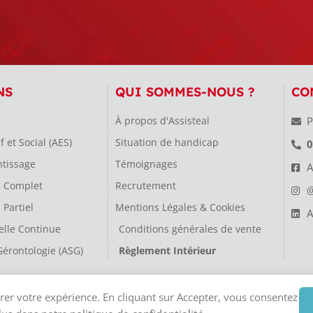
NS
QUI SOMMES-NOUS ?
CO
À propos d'Assisteal
P
et Social (AES)
Situation de handicap
0
ntissage
Témoignages
A
s Complet
Recrutement
@
 Partiel
Mentions Légales & Cookies
A
elle Continue
Conditions générales de vente
Gérontologie (ASG)
Règlement Intérieur
Siège social, 24 Rue Stephenson, 75018 Paris, enregistré au RCS de Paris sous le n° 505 3
iorer votre expérience. En cliquant sur Accepter, vous consentez
Kducea Education
.