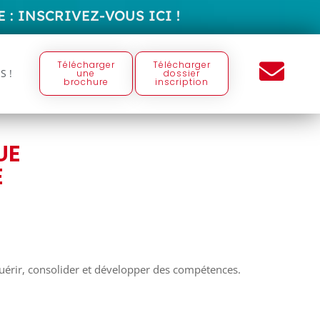
 :
I
N
S
C
R
I
V
E
Z
-
V
O
U
S
I
C
I
!
Télécharger
Télécharger
S !
une
dossier
brochure
inscription
UE
E
uérir, consolider et développer des compétences.