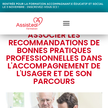
RENTRÉE POUR LA FORMATION ACCOMPAGNANT.E ÉDUCATIF ET SOCIAL
LE 3 NOVEMBRE :
I
N
S
C
R
I
V
E
Z
-
V
O
U
S
I
C
I
!
ASSOCIER LES
RECOMMANDATIONS DE
BONNES PRATIQUES
PROFESSIONNELLES DANS
L'ACCOMPAGNEMENT DE
L'USAGER ET DE SON
PARCOURS