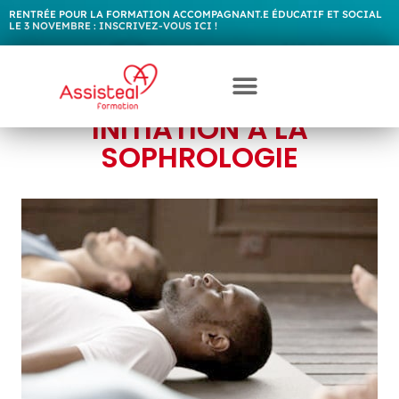
RENTRÉE POUR LA FORMATION ACCOMPAGNANT.E ÉDUCATIF ET SOCIAL
LE 3 NOVEMBRE :
I
N
S
C
R
I
V
E
Z
-
V
O
U
S
I
C
I
!
INITIATION À LA
SOPHROLOGIE