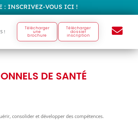
 :
I
N
S
C
R
I
V
E
Z
-
V
O
U
S
I
C
I
!
Télécharger
Télécharger
S !
une
dossier
brochure
inscription
IONNELS DE SANTÉ
uérir, consolider et développer des compétences.