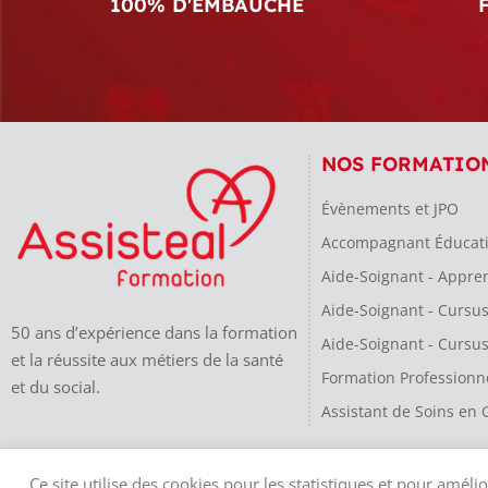
100% D'EMBAUCHE
NOS FORMATIO
Évènements et JPO
Accompagnant Éducatif 
Aide-Soignant - Appre
Aide-Soignant - Cursu
50 ans d’expérience dans la formation
Aide-Soignant - Cursus
et la réussite aux métiers de la santé
Formation Professionn
et du social.
Assistant de Soins en 
Assisteal Formation est une société par actions simplifiée au capital de 10 000€ – 
Ce site utilise des cookies pour les statistiques et pour amél