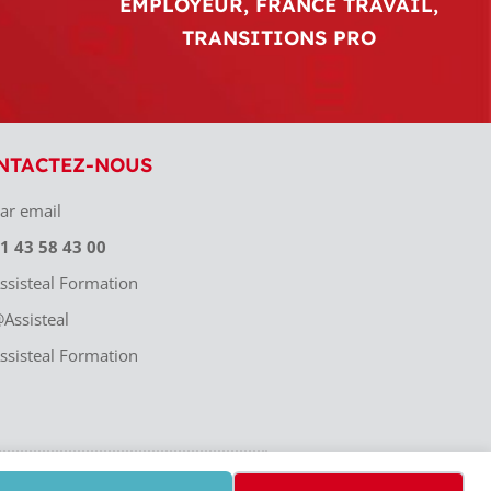
EMPLOYEUR, FRANCE TRAVAIL,
TRANSITIONS PRO
NTACTEZ-NOUS
ar email
1 43 58 43 00
ssisteal Formation
Assisteal
ssisteal Formation
08 148 00079. Assisteal est membre du groupe