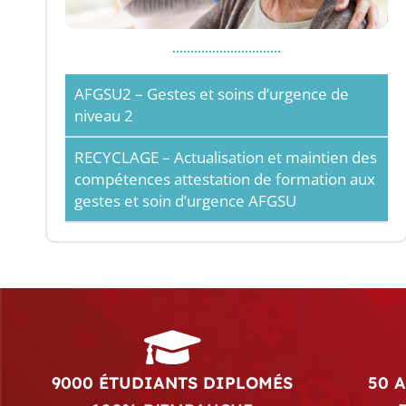
AFGSU2 – Gestes et soins d’urgence de
niveau 2
RECYCLAGE – Actualisation et maintien des
compétences attestation de formation aux
gestes et soin d’urgence AFGSU
9000 ÉTUDIANTS DIPLOMÉS
50 