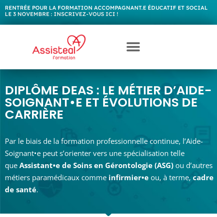
RENTRÉE POUR LA FORMATION ACCOMPAGNANT.E ÉDUCATIF ET SOCIAL
LE 3 NOVEMBRE :
I
N
S
C
R
I
V
E
Z
-
V
O
U
S
I
C
I
!
DIPLÔME DEAS : LE MÉTIER D’AIDE-
SOIGNANT•E ET ÉVOLUTIONS DE
CARRIÈRE
Par le biais de la formation professionnelle continue, l’Aide-
Soignant•e peut s’orienter vers une spécialisation telle
que
Assistant•e de Soins en Gérontologie (ASG)
ou d’autres
métiers paramédicaux comme
infirmier•e
ou, à terme,
cadre
de santé
.