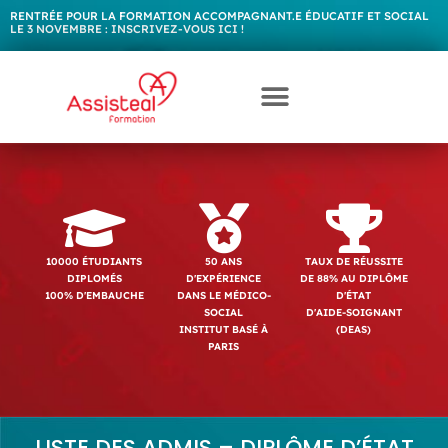
RENTRÉE POUR LA FORMATION ACCOMPAGNANT.E ÉDUCATIF ET SOCIAL
LE 3 NOVEMBRE :
I
N
S
C
R
I
V
E
Z
-
V
O
U
S
I
C
I
!
10000 ÉTUDIANTS
50 ANS
TAUX DE RÉUSSITE
DIPLOMÉS
D'EXPÉRIENCE
DE 88% AU DIPLÔME
100% D'EMBAUCHE
DANS LE MÉDICO-
D'ÉTAT
SOCIAL
D'AIDE-SOIGNANT
INSTITUT BASÉ À
(DEAS)
PARIS
LISTE DES ADMIS – DIPLÔME D’ÉTAT