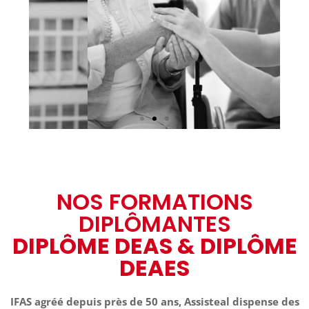
NOS FORMATIONS
DIPLÔMANTES
DIPLÔME DEAS & DIPLÔME
DEAES
INVESTISSEZ DANS
IFAS agréé depuis près de 50 ans,
Assisteal
dispense des